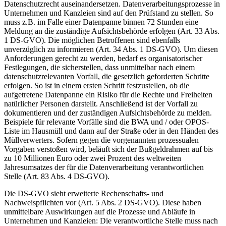
Datenschutzrecht auseinandersetzen. Datenverarbeitungsprozesse in
Unternehmen und Kanzleien sind auf den Prüfstand zu stellen. So
muss z.B. im Falle einer Datenpanne binnen 72 Stunden eine
Meldung an die zuständige Aufsichtsbehörde erfolgen (Art. 33 Abs.
1 DS-GVO). Die möglichen Betroffenen sind ebenfalls
unverzüglich zu informieren (Art. 34 Abs. 1 DS-GVO). Um diesen
Anforderungen gerecht zu werden, bedarf es organisatorischer
Festlegungen, die sicherstellen, dass unmittelbar nach einem
datenschutzrelevanten Vorfall, die gesetzlich geforderten Schritte
erfolgen. So ist in einem ersten Schritt festzustellen, ob die
aufgetretene Datenpanne ein Risiko für die Rechte und Freiheiten
natürlicher Personen darstellt. Anschließend ist der Vorfall zu
dokumentieren und der zuständigen Aufsichtsbehörde zu melden.
Beispiele für relevante Vorfälle sind die BWA und / oder OPOS-
Liste im Hausmüll und dann auf der Straße oder in den Händen des
Müllverwerters. Sofern gegen die vorgenannten prozessualen
Vorgaben verstoßen wird, beläuft sich der Bußgeldrahmen auf bis
zu 10 Millionen Euro oder zwei Prozent des weltweiten
Jahresumsatzes der für die Datenverarbeitung verantwortlichen
Stelle (Art. 83 Abs. 4 DS-GVO).
Die DS-GVO sieht erweiterte Rechenschafts- und
Nachweispflichten vor (Art. 5 Abs. 2 DS-GVO). Diese haben
unmittelbare Auswirkungen auf die Prozesse und Abläufe in
Unternehmen und Kanzleien: Die verantwortliche Stelle muss nach