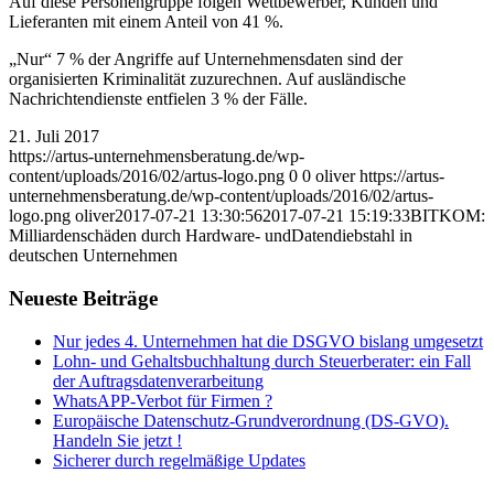
Auf diese Personengruppe folgen Wettbewerber, Kunden und
Lieferanten mit einem Anteil von 41 %.
„Nur“ 7 % der Angriffe auf Unternehmensdaten sind der
organisierten Kriminalität zuzurechnen. Auf ausländische
Nachrichtendienste entfielen 3 % der Fälle.
21. Juli 2017
https://artus-unternehmensberatung.de/wp-
content/uploads/2016/02/artus-logo.png
0
0
oliver
https://artus-
unternehmensberatung.de/wp-content/uploads/2016/02/artus-
logo.png
oliver
2017-07-21 13:30:56
2017-07-21 15:19:33
BITKOM:
Milliardenschäden durch Hardware- undDatendiebstahl in
deutschen Unternehmen
Neueste Beiträge
Nur jedes 4. Unternehmen hat die DSGVO bislang umgesetzt
Lohn- und Gehaltsbuchhaltung durch Steuerberater: ein Fall
der Auftragsdatenverarbeitung
WhatsAPP-Verbot für Firmen ?
Europäische Datenschutz-Grundverordnung (DS-GVO).
Handeln Sie jetzt !
Sicherer durch regelmäßige Updates